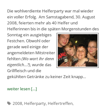
Die wohlverdiente Helferparty war mal wieder
ein voller Erfolg. Am Samstagabend, 30. August
2008, feierten mehr als 40 Helfer und
Helferinnen bis in die späten Morgenstunden des
Sonntag ein
ausgiebiges
Festchen. Obwohl oder
gerade weil einige der
angemeldeten Mitstreiter
fehlten
(Wo wart ihr denn
eigentlich…?)
, wurde das
Grillfleisch und die
gekühlten Getränke zu keiner Zeit knapp…
weiter lesen […]
Schlagwörter
2008
,
Helferparty
,
Helfertreffen
,