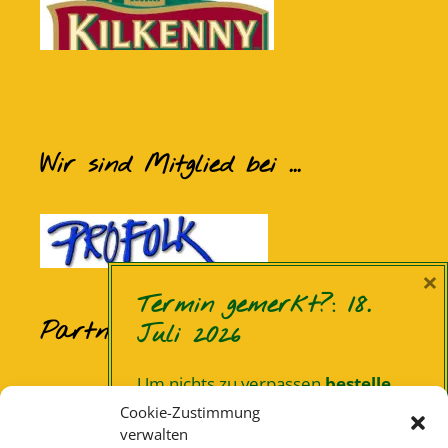
Wir sind Mitglied bei ...
×
Termin gemerkt?: 18.
Partner und Sponsoren
Juli 2026
Um nichts zu verpassen
bestelle
Eiscafé Santaniello Bevergern
unseren Newsletter.
Dann können
Cookie-Zustimmung
Borgel Elementbau
wir Dich regelmäßig informieren …
verwalten