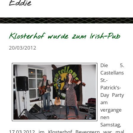
Eddie
Klosterhof wurde zum Irish-Pub
20/03/2012
Die 5.
Castellans
St.-
Patrick’s-
Day Party
am
vergange
nen
Samstag,
17.03.2012 im Klosterhof Bevergern war mal