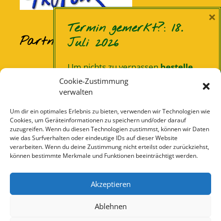
×
Termin gemerkt?: 18.
Partner und Sponsoren
Juli 2026
Um nichts zu verpassen
bestelle
Eiscafé Santaniello Bevergern
unseren Newsletter.
Dann können
Cookie-Zustimmung
Borgel Elementbau
wir Dich regelmäßig informieren …
verwalten
Stadt Hörstel
Um dir ein optimales Erlebnis zu bieten, verwenden wir Technologien wie
Jetzt einschreiben!
Wasser- und Schifffahrtsamt Rheine
Cookies, um Geräteinformationen zu speichern und/oder darauf
zuzugreifen. Wenn du diesen Technologien zustimmst, können wir Daten
Augenblick
wie das Surfverhalten oder eindeutige IDs auf dieser Website
Nur noch Deine Mailadresse
Elektro Egelkamp
verarbeiten. Wenn du deine Zustimmung nicht erteilst oder zurückziehst,
eintragen!
können bestimmte Merkmale und Funktionen beeinträchtigt werden.
L&S Ton-, Licht und Videotechnik
Vordermark Getränke
E-
Akzeptieren
Mail-
Privatbrauerei A. Rolinck
Adresse
Guinness & Kilkenny Brauereien
Ablehnen