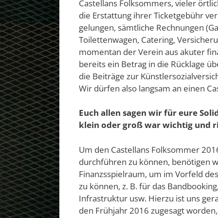
Castellans Folksommers, vieler örtli
die Erstattung ihrer Ticketgebühr ver
gelungen, sämtliche Rechnungen (Gag
Toilettenwagen, Catering, Versicheru
momentan der Verein aus akuter finan
bereits ein Betrag in die Rücklage ü
die Beiträge zur Künstlersozialvers
Wir dürfen also langsam an einen C
Euch allen sagen wir für eure Soli
klein oder groß war wichtig und ric
Um den Castellans Folksommer 2016, d
durchführen zu können, benötigen wi
Finanzsspielraum, um im Vorfeld de
zu können, z. B. für das Bandbooking
Infrastruktur usw. Hierzu ist uns g
den Frühjahr 2016 zugesagt worden,