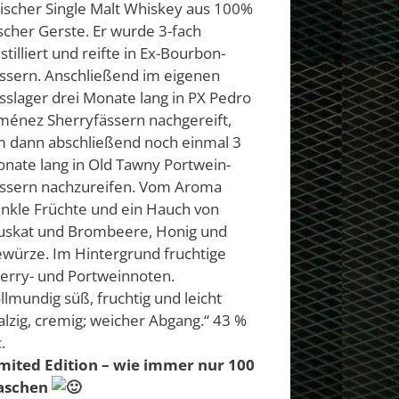
rischer Single Malt Whiskey aus 100%
ischer Gerste. Er wurde 3-fach
stilliert und reifte in Ex-Bourbon-
ssern. Anschließend im eigenen
sslager drei Monate lang in PX Pedro
ménez Sherryfässern nachgereift,
 dann abschließend noch einmal 3
nate lang in Old Tawny Portwein-
ssern nachzureifen. Vom Aroma
nkle Früchte und ein Hauch von
skat und Brombeere, Honig und
würze. Im Hintergrund fruchtige
erry- und Portweinnoten.
llmundig süß, fruchtig und leicht
lzig, cremig; weicher Abgang.“ 43 %
.
mited Edition – wie immer nur 100
laschen