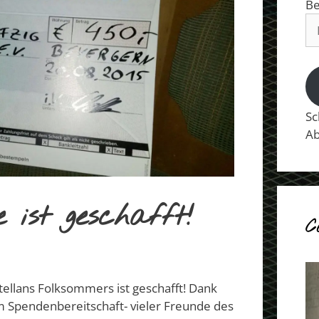
Be
E-
Ma
Ad
Sc
Ab
 ist geschafft!
C
tellans Folksommers ist geschafft! Dank
em Spendenbereitschaft- vieler Freunde des