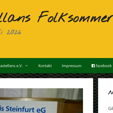
llans Folksomme
i 2026
astellans e.V.
Kontakt
Impressum
facebook
N
Gi