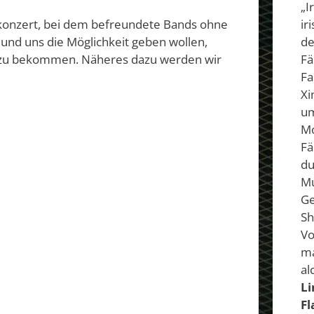
„I
ir
zkonzert, bei dem befreundete Bands ohne
de
 und uns die Möglichkeit geben wollen,
Fä
“ zu bekommen. Näheres dazu werden wir
Fa
Xi
um
Mo
Fä
du
Mu
Ge
Sh
Vo
ma
alc
Li
F