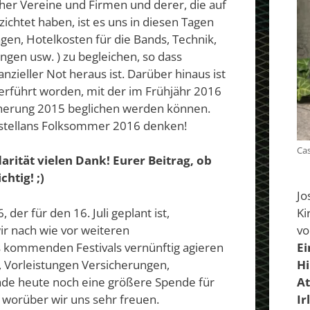
cher Vereine und Firmen und derer, die auf
zichtet haben, ist es uns in diesen Tagen
en, Hotelkosten für die Bands, Technik,
ngen usw. ) zu begleichen, so dass
zieller Not heraus ist. Darüber hinaus ist
berführt worden, mit der im Frühjähr 2016
icherung 2015 beglichen werden können.
astellans Folksommer 2016 denken!
Cas
darität vielen Dank! Eurer Beitrag, ob
htig! ;)
Jo
er für den 16. Juli geplant ist,
Ki
r nach wie vor weiteren
vo
s kommenden Festivals vernünftig agieren
Ei
, Vorleistungen Versicherungen,
Hi
erade heute noch eine größere Spende für
At
 worüber wir uns sehr freuen.
Ir