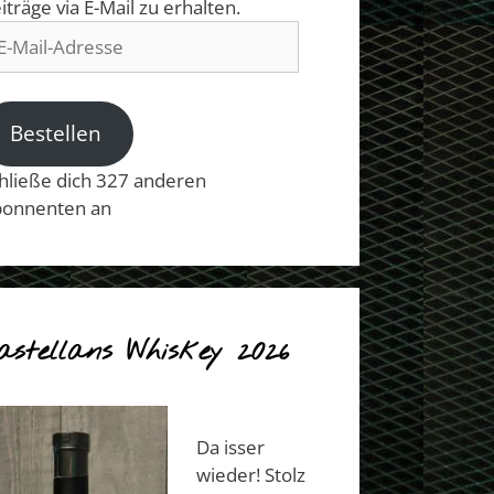
iträge via E-Mail zu erhalten.
il-
resse
Bestellen
hließe dich 327 anderen
onnenten an
astellans Whiskey 2026
Da isser
wieder! Stolz