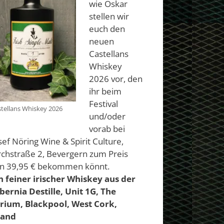
wie Oskar
stellen wir
euch den
neuen
Castellans
Whiskey
2026 vor, den
ihr beim
Festival
tellans Whiskey 2026
und/oder
vorab bei
sef Nöring Wine & Spirit Culture,
rchstraße 2, Bevergern zum Preis
n 39,95 € bekommen könnt.
n feiner irischer Whiskey aus der
bernia Destille, Unit 1G, The
rium, Blackpool, West Cork,
land