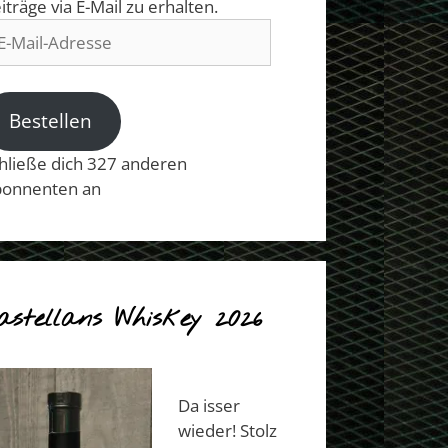
iträge via E-Mail zu erhalten.
il-
resse
Bestellen
hließe dich 327 anderen
onnenten an
astellans Whiskey 2026
Da isser
wieder! Stolz