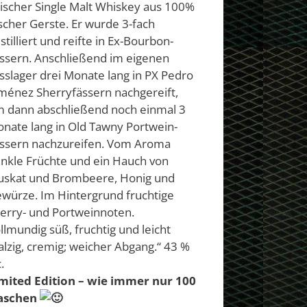
rischer Single Malt Whiskey aus 100%
ischer Gerste. Er wurde 3-fach
stilliert und reifte in Ex-Bourbon-
ssern. Anschließend im eigenen
sslager drei Monate lang in PX Pedro
ménez Sherryfässern nachgereift,
 dann abschließend noch einmal 3
nate lang in Old Tawny Portwein-
ssern nachzureifen. Vom Aroma
nkle Früchte und ein Hauch von
skat und Brombeere, Honig und
würze. Im Hintergrund fruchtige
erry- und Portweinnoten.
llmundig süß, fruchtig und leicht
lzig, cremig; weicher Abgang.“ 43 %
.
mited Edition – wie immer nur 100
laschen