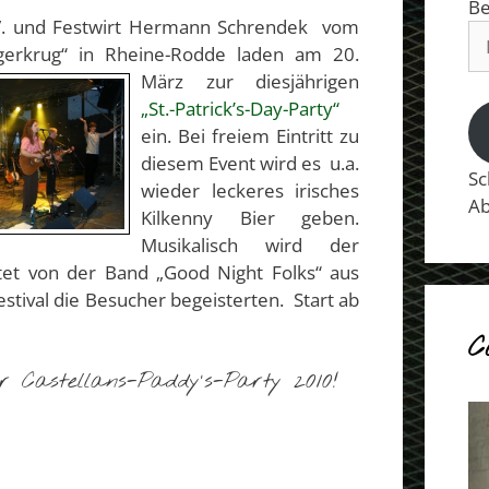
Be
.V. und Festwirt Hermann Schrendek vom
E-
gerkrug“ in Rheine-Rodde laden am 20.
Ma
März
zur diesjährigen
Ad
„St.-Patrick’s-Day-Party“
ein. Bei freiem Eintritt zu
diesem Event wird es u.a.
Sc
wieder leckeres irisches
Ab
Kilkenny Bier geben.
Musikalisch wird der
tet von der Band „Good Night Folks“ aus
estival die Besucher begeisterten. Start ab
C
r Castellans-Paddy’s-Party 2010!