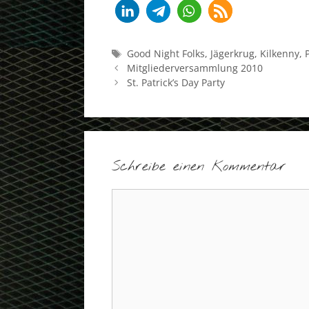
Schlagwörter
Good Night Folks
,
Jägerkrug
,
Kilkenny
,
Mitgliederversammlung 2010
St. Patrick’s Day Party
Schreibe einen Kommentar
Kommentar