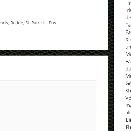
„I
ir
de
Party
,
Rodde
,
St. Patrick's Day
Fä
Fa
Xi
um
Mo
Fä
du
Mu
Ge
Sh
Vo
ma
alc
Li
F