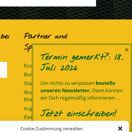
bei
Partner und
Sponsoren
×
Termin gemerkt?: 18.
Juli 2026
Eiscafé Santaniello Bevergern
Borgel Elementbau
Um nichts zu verpassen
bestelle
Stadt Hörstel
unseren Newsletter.
Dann können
Wasser- und Schifffahrtsamt
wir Dich regelmäßig informieren …
Rheine
Augenblick
Jetzt einschreiben!
Elektro Egelkamp
L&S Ton-, Licht und
Cookie-Zustimmung verwalten
Nur noch Deine Mailadresse