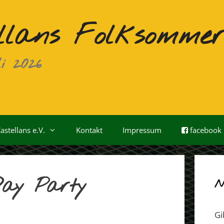
llans Folksomme
i 2026
astellans e.V.
Kontakt
Impressum
facebook
Day Party
N
Gi