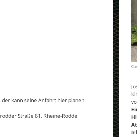
Cas
Jo
Ki
, der kann seine Anfahrt hier planen:
vo
Ei
rnrodder Straße 81, Rheine-Rodde
Hi
At
Ir