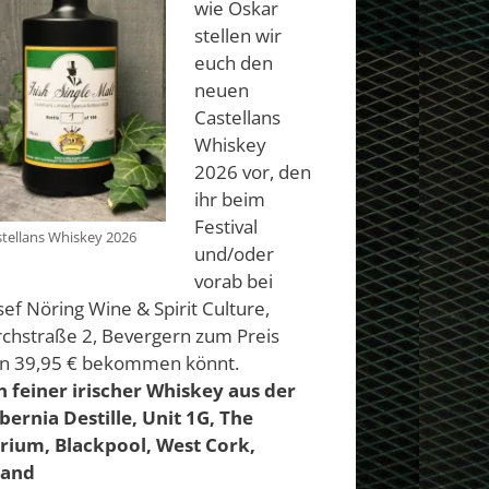
wie Oskar
stellen wir
euch den
neuen
Castellans
Whiskey
2026 vor, den
ihr beim
Festival
tellans Whiskey 2026
und/oder
vorab bei
sef Nöring Wine & Spirit Culture,
rchstraße 2, Bevergern zum Preis
n 39,95 € bekommen könnt.
n feiner irischer Whiskey aus der
bernia Destille, Unit 1G, The
rium, Blackpool, West Cork,
land